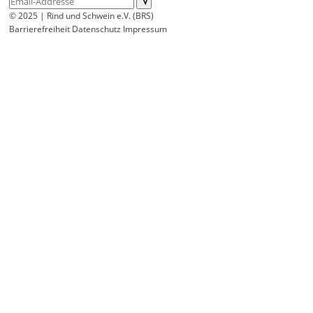
© 2025 | Rind und Schwein e.V. (BRS)
Barrierefreiheit
Datenschutz
Impressum
Wir
verwenden
auf
unserer
Website
technisch
notwendige
Cookies,
um
unsere
Funktionen
bereitzustellen,
zu
schützen
und
zu
verbessern.