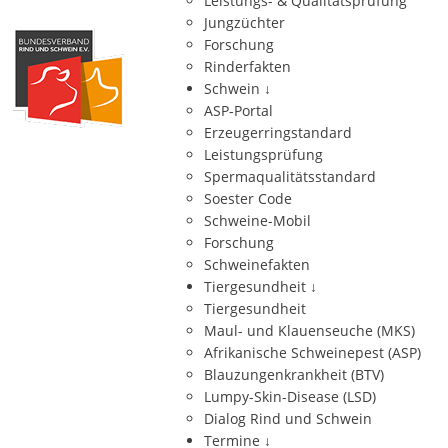
Leistungs- & Qualitätsprüfung
Jungzüchter
Forschung
Rinderfakten
Schwein
↓
ASP-Portal
Erzeugerringstandard
Leistungsprüfung
Spermaqualitätsstandard
Soester Code
Schweine-Mobil
Forschung
Schweinefakten
Tiergesundheit
↓
Tiergesundheit
Maul- und Klauenseuche (MKS)
Afrikanische Schweinepest (ASP)
Blauzungenkrankheit (BTV)
Lumpy-Skin-Disease (LSD)
Dialog Rind und Schwein
Termine
↓