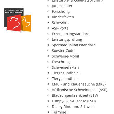
Leistungs- & Qualitätsprüfung
Jungzüchter
Forschung
Rinderfakten
Schwein
↓
ASP-Portal
Erzeugerringstandard
Leistungsprüfung
Spermaqualitätsstandard
Soester Code
Schweine-Mobil
Forschung
Schweinefakten
Tiergesundheit
↓
Tiergesundheit
Maul- und Klauenseuche (MKS)
Afrikanische Schweinepest (ASP)
Blauzungenkrankheit (BTV)
Lumpy-Skin-Disease (LSD)
Dialog Rind und Schwein
Termine
↓