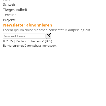
Schwein
Tiergesundheit
Termine
Projekte
Newsletter abnonnieren
Lorem ipsum dolor sit amet, consectetur adipiscing elit.
© 2025 | Rind und Schwein e.V. (BRS)
Barrierefreiheit
Datenschutz
Impressum
Wir
verwenden
auf
unserer
Website
technisch
notwendige
Cookies,
um
unsere
Funktionen