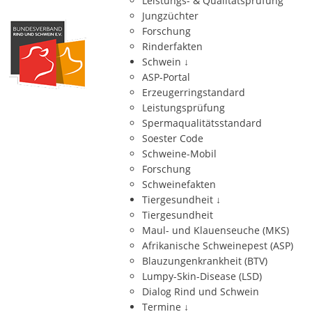
Leistungs- & Qualitätsprüfung
Jungzüchter
Forschung
Rinderfakten
Schwein
↓
ASP-Portal
Erzeugerringstandard
Leistungsprüfung
Spermaqualitätsstandard
Soester Code
Schweine-Mobil
Forschung
Schweinefakten
Tiergesundheit
↓
Tiergesundheit
Maul- und Klauenseuche (MKS)
Afrikanische Schweinepest (ASP)
Blauzungenkrankheit (BTV)
Lumpy-Skin-Disease (LSD)
Dialog Rind und Schwein
Termine
↓