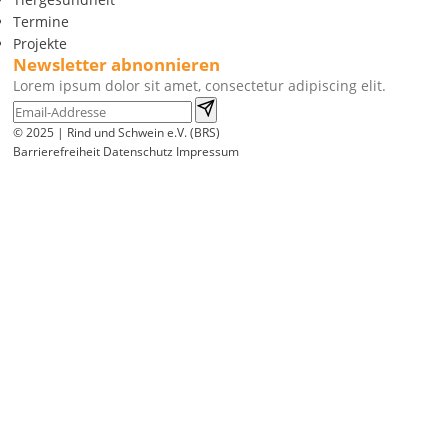
Termine
Projekte
Newsletter abnonnieren
Lorem ipsum dolor sit amet, consectetur adipiscing elit.
© 2025 | Rind und Schwein e.V. (BRS)
Barrierefreiheit
Datenschutz
Impressum
Wir
verwenden
auf
unserer
Website
technisch
notwendige
Cookies,
um
unsere
Funktionen
bereitzustellen,
zu