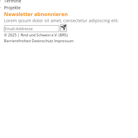
Termine
Projekte
Newsletter abnonnieren
Lorem ipsum dolor sit amet, consectetur adipiscing elit.
© 2025 | Rind und Schwein e.V. (BRS)
Barrierefreiheit
Datenschutz
Impressum
Wir
verwenden
auf
unserer
Website
technisch
notwendige
Cookies,
um
unsere
Funktionen
bereitzustellen,
zu
schützen