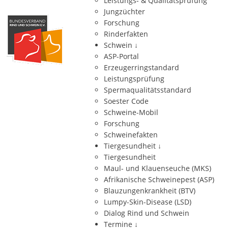
Leistungs- & Qualitätsprüfung
Jungzüchter
Forschung
Rinderfakten
Schwein
↓
ASP-Portal
Erzeugerringstandard
Leistungsprüfung
Spermaqualitätsstandard
Soester Code
Schweine-Mobil
Forschung
Schweinefakten
Tiergesundheit
↓
Tiergesundheit
Maul- und Klauenseuche (MKS)
Afrikanische Schweinepest (ASP)
Blauzungenkrankheit (BTV)
Lumpy-Skin-Disease (LSD)
Dialog Rind und Schwein
Termine
↓