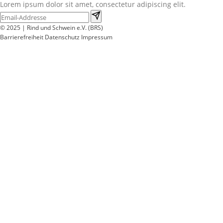
Lorem ipsum dolor sit amet, consectetur adipiscing elit.
© 2025 | Rind und Schwein e.V. (BRS)
Barrierefreiheit
Datenschutz
Impressum
Wir
verwenden
auf
unserer
Website
technisch
notwendige
Cookies,
um
unsere
Funktionen
bereitzustellen,
zu
schützen
und
zu
verbessern.