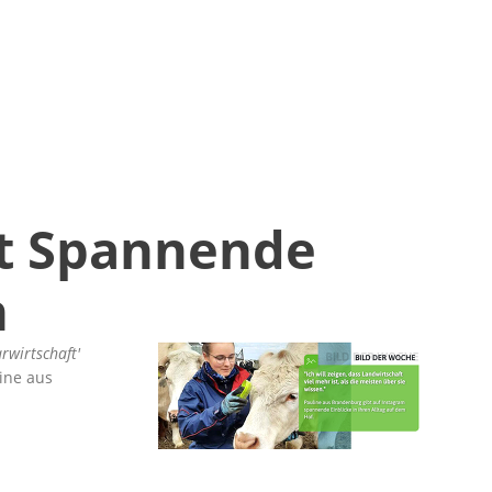
bt Spannende
n
rwirtschaft'
ine aus