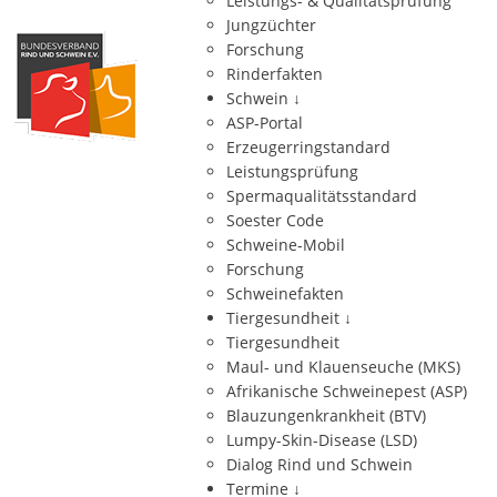
Leistungs- & Qualitätsprüfung
Jungzüchter
Forschung
Rinderfakten
Schwein
↓
ASP-Portal
Erzeugerringstandard
Leistungsprüfung
Spermaqualitätsstandard
Soester Code
Schweine-Mobil
Forschung
Schweinefakten
Tiergesundheit
↓
Tiergesundheit
Maul- und Klauenseuche (MKS)
Afrikanische Schweinepest (ASP)
Blauzungenkrankheit (BTV)
Lumpy-Skin-Disease (LSD)
Dialog Rind und Schwein
Termine
↓