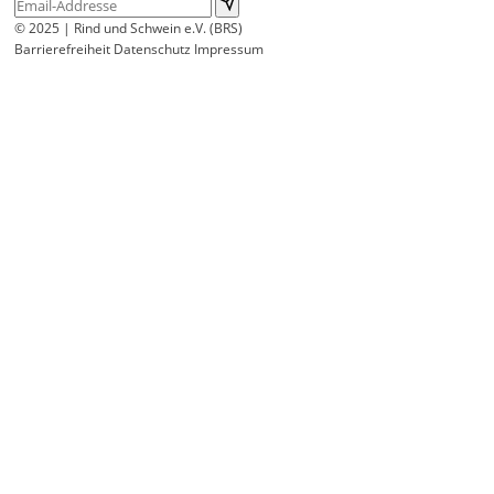
© 2025 | Rind und Schwein e.V. (BRS)
Barrierefreiheit
Datenschutz
Impressum
Wir
verwenden
auf
unserer
Website
technisch
notwendige
Cookies,
um
unsere
Funktionen
bereitzustellen,
zu
schützen
und
zu
verbessern.