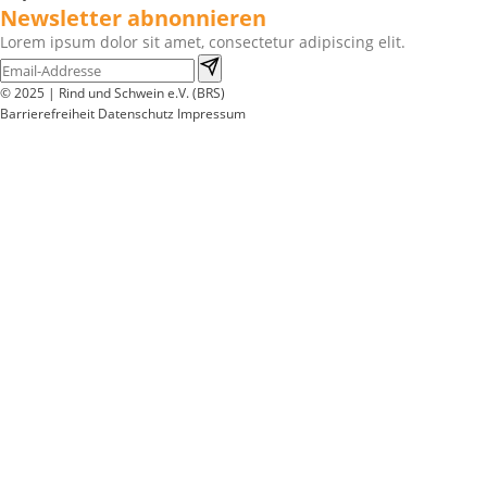
Newsletter abnonnieren
Lorem ipsum dolor sit amet, consectetur adipiscing elit.
© 2025 | Rind und Schwein e.V. (BRS)
Barrierefreiheit
Datenschutz
Impressum
Wir
verwenden
auf
unserer
Website
technisch
notwendige
Cookies,
um
unsere
Funktionen
bereitzustellen,
zu
schützen
und