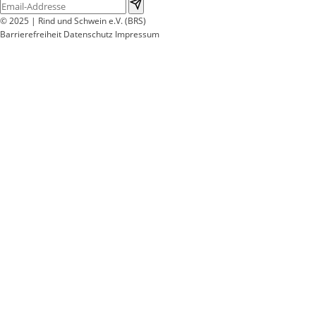
© 2025 | Rind und Schwein e.V. (BRS)
Barrierefreiheit
Datenschutz
Impressum
Wir
verwenden
auf
unserer
Website
technisch
notwendige
Cookies,
um
unsere
Funktionen
bereitzustellen,
zu
schützen
und
zu
verbessern.