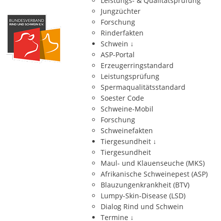
Leistungs- & Qualitätsprüfung
Jungzüchter
Forschung
Rinderfakten
Schwein
↓
ASP-Portal
Erzeugerringstandard
Leistungsprüfung
Spermaqualitätsstandard
Soester Code
Schweine-Mobil
Forschung
Schweinefakten
Tiergesundheit
↓
Tiergesundheit
Maul- und Klauenseuche (MKS)
Afrikanische Schweinepest (ASP)
Blauzungenkrankheit (BTV)
Lumpy-Skin-Disease (LSD)
Dialog Rind und Schwein
Termine
↓