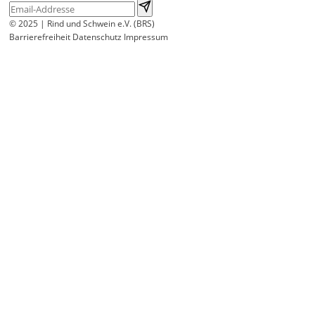
© 2025 | Rind und Schwein e.V. (BRS)
Barrierefreiheit
Datenschutz
Impressum
Wir
verwenden
auf
unserer
Website
technisch
notwendige
Cookies,
um
unsere
Funktionen
bereitzustellen,
zu
schützen
und
zu
verbessern.