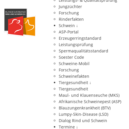
Leistungs- & Qualitätsprüfung
Jungzüchter
Forschung
Rinderfakten
Schwein
↓
ASP-Portal
Erzeugerringstandard
Leistungsprüfung
Spermaqualitätsstandard
Soester Code
Schweine-Mobil
Forschung
Schweinefakten
Tiergesundheit
↓
Tiergesundheit
Maul- und Klauenseuche (MKS)
Afrikanische Schweinepest (ASP)
Blauzungenkrankheit (BTV)
Lumpy-Skin-Disease (LSD)
Dialog Rind und Schwein
Termine
↓