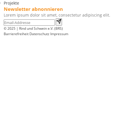
Projekte
Newsletter abnonnieren
Lorem ipsum dolor sit amet, consectetur adipiscing elit.
© 2025 | Rind und Schwein e.V. (BRS)
Barrierefreiheit
Datenschutz
Impressum
Wir
verwenden
auf
unserer
Website
technisch
notwendige
Cookies,
um
unsere
Funktionen
bereitzustellen,
zu
schützen
und