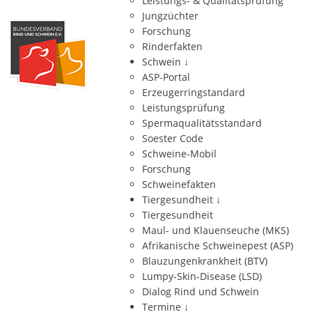
Leistungs- & Qualitätsprüfung
Jungzüchter
Forschung
Rinderfakten
Schwein
↓
ASP-Portal
Erzeugerringstandard
Leistungsprüfung
Spermaqualitätsstandard
Soester Code
Schweine-Mobil
Forschung
Schweinefakten
Tiergesundheit
↓
Tiergesundheit
Maul- und Klauenseuche (MKS)
Afrikanische Schweinepest (ASP)
Blauzungenkrankheit (BTV)
Lumpy-Skin-Disease (LSD)
Dialog Rind und Schwein
Termine
↓