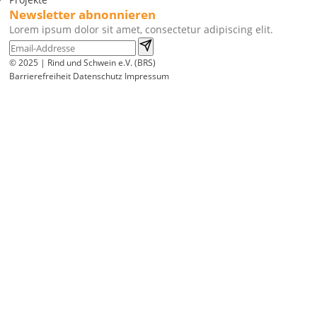
Newsletter abnonnieren
Lorem ipsum dolor sit amet, consectetur adipiscing elit.
© 2025 | Rind und Schwein e.V. (BRS)
Barrierefreiheit
Datenschutz
Impressum
Wir
verwenden
auf
unserer
Website
technisch
notwendige
Cookies,
um
unsere
Funktionen
bereitzustellen,
zu
schützen
und