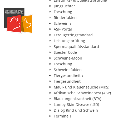
Leistungs- & Qualitätsprüfung
Jungzüchter
Forschung
Rinderfakten
Schwein
↓
ASP-Portal
Erzeugerringstandard
Leistungsprüfung
Spermaqualitätsstandard
Soester Code
Schweine-Mobil
Forschung
Schweinefakten
Tiergesundheit
↓
Tiergesundheit
Maul- und Klauenseuche (MKS)
Afrikanische Schweinepest (ASP)
Blauzungenkrankheit (BTV)
Lumpy-Skin-Disease (LSD)
Dialog Rind und Schwein
Termine
↓