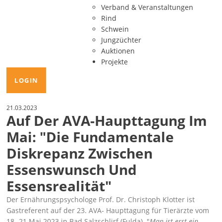
Verband & Veranstaltungen
Rind
Schwein
Jungzüchter
Auktionen
Projekte
LOGIN
21.03.2023
Auf Der AVA-Haupttagung Im
Mai: "Die Fundamentale
Diskrepanz Zwischen
Essenswunsch Und
Essensrealität"
Der Ernährungspsychologe Prof. Dr. Christoph Klotter ist
Gastreferent auf der
23. AVA- Haupttagung für Tierärzte vom
18.-21 Mai 2023
in Bad Salzschlirf (Fulda). "
Man ist erst ein