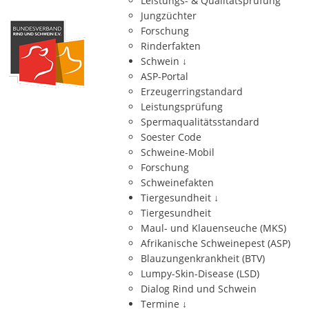
Leistungs- & Qualitätsprüfung
Jungzüchter
Forschung
Rinderfakten
Schwein
↓
ASP-Portal
Erzeugerringstandard
Leistungsprüfung
Spermaqualitätsstandard
Soester Code
Schweine-Mobil
Forschung
Schweinefakten
Tiergesundheit
↓
Tiergesundheit
Maul- und Klauenseuche (MKS)
Afrikanische Schweinepest (ASP)
Blauzungenkrankheit (BTV)
Lumpy-Skin-Disease (LSD)
Dialog Rind und Schwein
Termine
↓