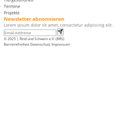
Termine
Projekte
Newsletter abnonnieren
Lorem ipsum dolor sit amet, consectetur adipiscing elit.
© 2025 | Rind und Schwein e.V. (BRS)
Barrierefreiheit
Datenschutz
Impressum
Wir
verwenden
auf
unserer
Website
technisch
notwendige
Cookies,
um
unsere
Funktionen
bereitzustellen,
zu