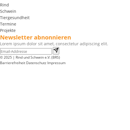
Rind
Schwein
Tiergesundheit
Termine
Projekte
Newsletter abnonnieren
Lorem ipsum dolor sit amet, consectetur adipiscing elit.
© 2025 | Rind und Schwein e.V. (BRS)
Barrierefreiheit
Datenschutz
Impressum
Wir
verwenden
auf
unserer
Website
technisch
notwendige
Cookies,
um
unsere