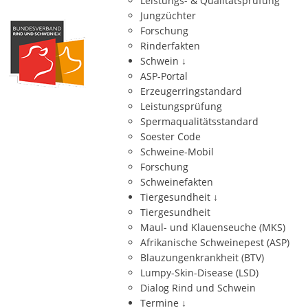
Leistungs- & Qualitätsprüfung
Jungzüchter
Forschung
Rinderfakten
Schwein
↓
ASP-Portal
Erzeugerringstandard
Leistungsprüfung
Spermaqualitätsstandard
Soester Code
Schweine-Mobil
Forschung
Schweinefakten
Tiergesundheit
↓
Tiergesundheit
Maul- und Klauenseuche (MKS)
Afrikanische Schweinepest (ASP)
Blauzungenkrankheit (BTV)
Lumpy-Skin-Disease (LSD)
Dialog Rind und Schwein
Termine
↓