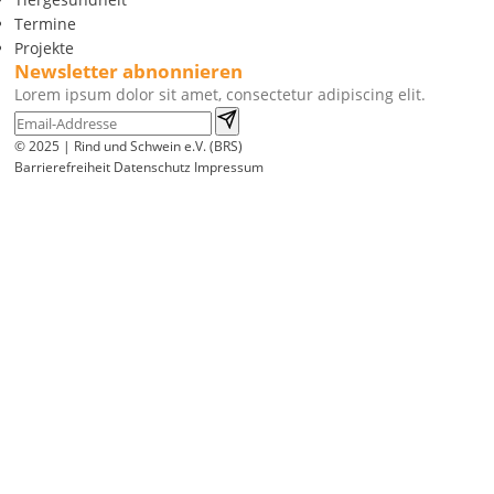
Termine
Projekte
Newsletter abnonnieren
Lorem ipsum dolor sit amet, consectetur adipiscing elit.
© 2025 | Rind und Schwein e.V. (BRS)
Barrierefreiheit
Datenschutz
Impressum
Wir
verwenden
auf
unserer
Website
technisch
notwendige
Cookies,
um
unsere
Funktionen
bereitzustellen,
zu