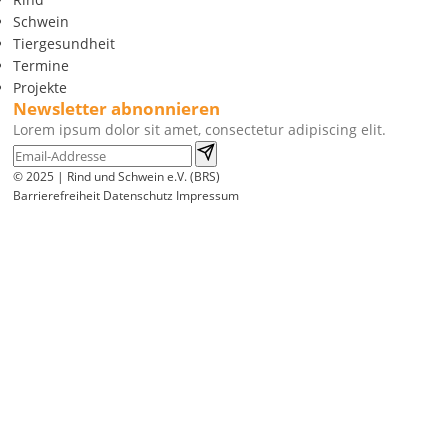
Schwein
Tiergesundheit
Termine
Projekte
Newsletter abnonnieren
Lorem ipsum dolor sit amet, consectetur adipiscing elit.
© 2025 | Rind und Schwein e.V. (BRS)
Barrierefreiheit
Datenschutz
Impressum
Wir
verwenden
auf
unserer
Website
technisch
notwendige
Cookies,
um
unsere
Funktionen