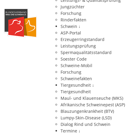
Leistungs- & Qualitätsprüfung
Jungzüchter
Forschung
Rinderfakten
Schwein
↓
ASP-Portal
Erzeugerringstandard
Leistungsprüfung
Spermaqualitätsstandard
Soester Code
Schweine-Mobil
Forschung
Schweinefakten
Tiergesundheit
↓
Tiergesundheit
Maul- und Klauenseuche (MKS)
Afrikanische Schweinepest (ASP)
Blauzungenkrankheit (BTV)
Lumpy-Skin-Disease (LSD)
Dialog Rind und Schwein
Termine
↓