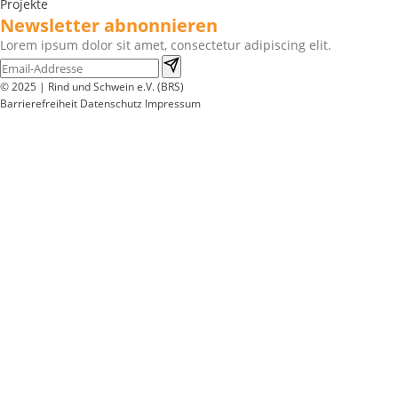
Projekte
Newsletter abnonnieren
Lorem ipsum dolor sit amet, consectetur adipiscing elit.
© 2025 | Rind und Schwein e.V. (BRS)
Barrierefreiheit
Datenschutz
Impressum
Wir
verwenden
auf
unserer
Website
technisch
notwendige
Cookies,
um
unsere
Funktionen
bereitzustellen,
zu
schützen
und