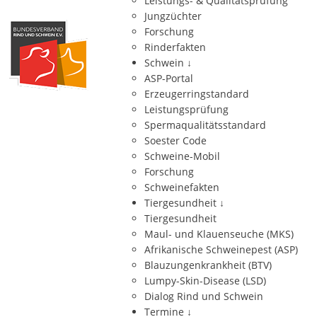
Leistungs- & Qualitätsprüfung
Jungzüchter
Forschung
Rinderfakten
Schwein
↓
ASP-Portal
Erzeugerringstandard
Leistungsprüfung
Spermaqualitätsstandard
Soester Code
Schweine-Mobil
Forschung
Schweinefakten
Tiergesundheit
↓
Tiergesundheit
Maul- und Klauenseuche (MKS)
Afrikanische Schweinepest (ASP)
Blauzungenkrankheit (BTV)
Lumpy-Skin-Disease (LSD)
Dialog Rind und Schwein
Termine
↓