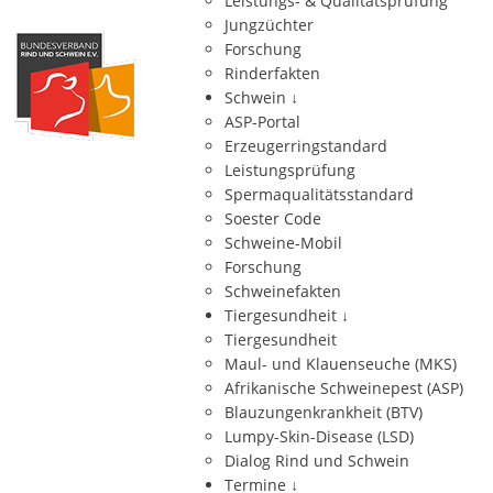
Leistungs- & Qualitätsprüfung
Jungzüchter
Forschung
Rinderfakten
Schwein
↓
ASP-Portal
Erzeugerringstandard
Leistungsprüfung
Spermaqualitätsstandard
Soester Code
Schweine-Mobil
Forschung
Schweinefakten
Tiergesundheit
↓
Tiergesundheit
Maul- und Klauenseuche (MKS)
Afrikanische Schweinepest (ASP)
Blauzungenkrankheit (BTV)
Lumpy-Skin-Disease (LSD)
Dialog Rind und Schwein
Termine
↓