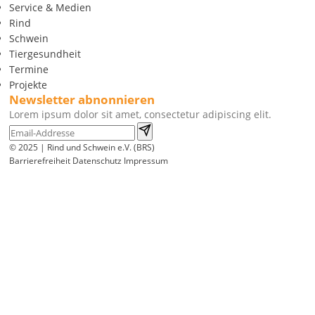
Service & Medien
Rind
Schwein
Tiergesundheit
Termine
Projekte
Newsletter abnonnieren
Lorem ipsum dolor sit amet, consectetur adipiscing elit.
© 2025 | Rind und Schwein e.V. (BRS)
Barrierefreiheit
Datenschutz
Impressum
Wir
verwenden
auf
unserer
Website
technisch
notwendige
Cookies,
um
unsere