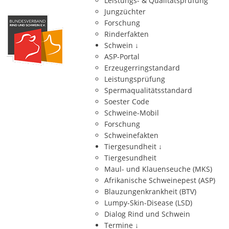
Leistungs- & Qualitätsprüfung
Jungzüchter
Forschung
Rinderfakten
Schwein
↓
ASP-Portal
Erzeugerringstandard
Leistungsprüfung
Spermaqualitätsstandard
Soester Code
Schweine-Mobil
Forschung
Schweinefakten
Tiergesundheit
↓
Tiergesundheit
Maul- und Klauenseuche (MKS)
Afrikanische Schweinepest (ASP)
Blauzungenkrankheit (BTV)
Lumpy-Skin-Disease (LSD)
Dialog Rind und Schwein
Termine
↓