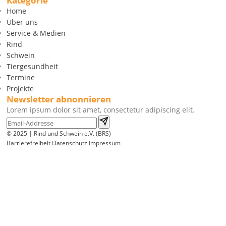
Kategorie
Home
Über uns
Service & Medien
Rind
Schwein
Tiergesundheit
Termine
Projekte
Newsletter abnonnieren
Lorem ipsum dolor sit amet, consectetur adipiscing elit.
© 2025 | Rind und Schwein e.V. (BRS)
Barrierefreiheit
Datenschutz
Impressum
Wir
verwenden
auf
unserer
Website
technisch
notwendige