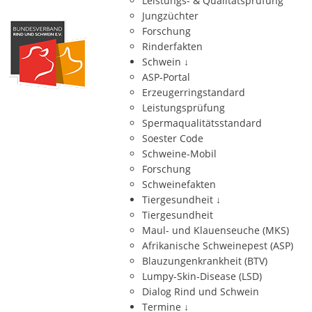
Leistungs- & Qualitätsprüfung
Jungzüchter
Forschung
Rinderfakten
Schwein
↓
ASP-Portal
Erzeugerringstandard
Leistungsprüfung
Spermaqualitätsstandard
Soester Code
Schweine-Mobil
Forschung
Schweinefakten
Tiergesundheit
↓
Tiergesundheit
Maul- und Klauenseuche (MKS)
Afrikanische Schweinepest (ASP)
Blauzungenkrankheit (BTV)
Lumpy-Skin-Disease (LSD)
Dialog Rind und Schwein
Termine
↓