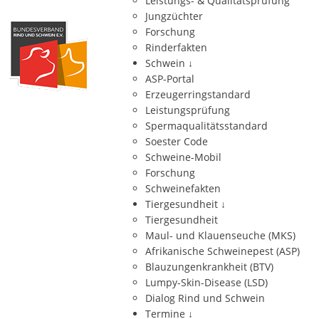
Leistungs- & Qualitätsprüfung
Jungzüchter
Forschung
Rinderfakten
Schwein
↓
ASP-Portal
Erzeugerringstandard
Leistungsprüfung
Spermaqualitätsstandard
Soester Code
Schweine-Mobil
Forschung
Schweinefakten
Tiergesundheit
↓
Tiergesundheit
Maul- und Klauenseuche (MKS)
Afrikanische Schweinepest (ASP)
Blauzungenkrankheit (BTV)
Lumpy-Skin-Disease (LSD)
Dialog Rind und Schwein
Termine
↓