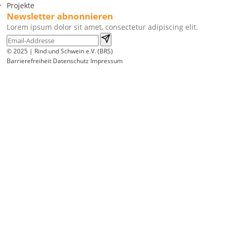
Projekte
Newsletter abnonnieren
Lorem ipsum dolor sit amet, consectetur adipiscing elit.
© 2025 | Rind und Schwein e.V. (BRS)
Barrierefreiheit
Datenschutz
Impressum
Wir
verwenden
auf
unserer
Website
technisch
notwendige
Cookies,
um
unsere
Funktionen
bereitzustellen,
zu
schützen
und