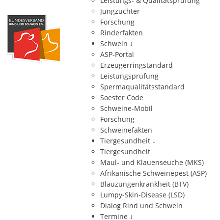
Leistungs- & Qualitätsprüfung
Jungzüchter
Forschung
Rinderfakten
Schwein
↓
ASP-Portal
Erzeugerringstandard
Leistungsprüfung
Spermaqualitätsstandard
Soester Code
Schweine-Mobil
Forschung
Schweinefakten
Tiergesundheit
↓
Tiergesundheit
Maul- und Klauenseuche (MKS)
Afrikanische Schweinepest (ASP)
Blauzungenkrankheit (BTV)
Lumpy-Skin-Disease (LSD)
Dialog Rind und Schwein
Termine
↓