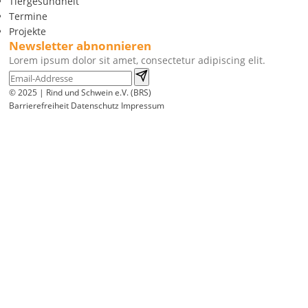
Tiergesundheit
Termine
Projekte
Newsletter abnonnieren
Lorem ipsum dolor sit amet, consectetur adipiscing elit.
© 2025 | Rind und Schwein e.V. (BRS)
Barrierefreiheit
Datenschutz
Impressum
Wir
verwenden
auf
unserer
Website
technisch
notwendige
Cookies,
um
unsere
Funktionen
bereitzustellen,
zu