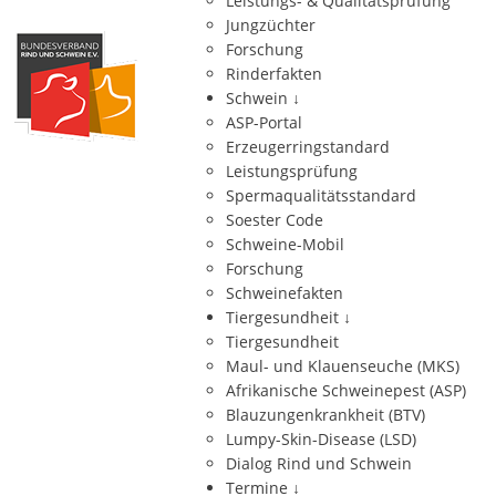
Leistungs- & Qualitätsprüfung
Jungzüchter
Forschung
Rinderfakten
Schwein
↓
ASP-Portal
Erzeugerringstandard
Leistungsprüfung
Spermaqualitätsstandard
Soester Code
Schweine-Mobil
Forschung
Schweinefakten
Tiergesundheit
↓
Tiergesundheit
Maul- und Klauenseuche (MKS)
Afrikanische Schweinepest (ASP)
Blauzungenkrankheit (BTV)
Lumpy-Skin-Disease (LSD)
Dialog Rind und Schwein
Termine
↓