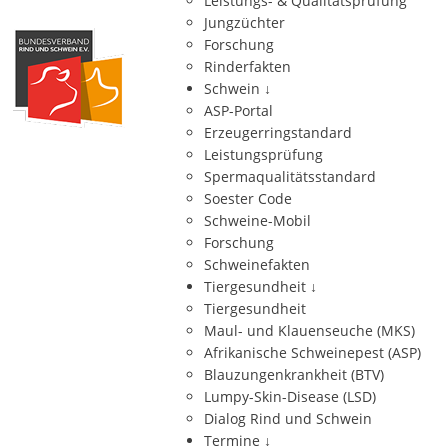
Leistungs- & Qualitätsprüfung
Jungzüchter
Forschung
Rinderfakten
Schwein
↓
ASP-Portal
Erzeugerringstandard
Leistungsprüfung
Spermaqualitätsstandard
Soester Code
Schweine-Mobil
Forschung
Schweinefakten
Tiergesundheit
↓
Tiergesundheit
Maul- und Klauenseuche (MKS)
Afrikanische Schweinepest (ASP)
Blauzungenkrankheit (BTV)
Lumpy-Skin-Disease (LSD)
Dialog Rind und Schwein
Termine
↓