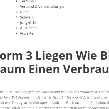
Termine
↓
Verband & Veranstaltungen
Rind
Schwein
Jungzüchter
Auktionen
Projekte
orm 3 Liegen Wie B
Kaum Einen Verbrau
 die in Deutschland geboren wurden und belohnt das Prädikat 5xD mit hö
s für ITW-Schweine mit deutscher Geburt 1 bis 3 Cent Zuschlag pro kg. 
eibt der Top agrar-Marktexperte Andreas Beckhove eine Situation, 
ur eine Situation ab, die Marktexperten mit dem
Moralparadoxon
u