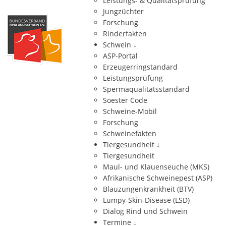
Leistungs- & Qualitätsprüfung
Jungzüchter
Forschung
Rinderfakten
Schwein
↓
ASP-Portal
Erzeugerringstandard
Leistungsprüfung
Spermaqualitätsstandard
Soester Code
Schweine-Mobil
Forschung
Schweinefakten
Tiergesundheit
↓
Tiergesundheit
Maul- und Klauenseuche (MKS)
Afrikanische Schweinepest (ASP)
Blauzungenkrankheit (BTV)
Lumpy-Skin-Disease (LSD)
Dialog Rind und Schwein
Termine
↓