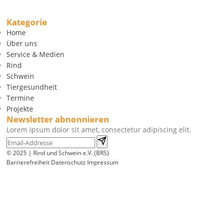
Kategorie
Home
Über uns
Service & Medien
Rind
Schwein
Tiergesundheit
Termine
Projekte
Newsletter abnonnieren
Lorem ipsum dolor sit amet, consectetur adipiscing elit.
© 2025 | Rind und Schwein e.V. (BRS)
Barrierefreiheit
Datenschutz
Impressum
Wir
verwenden
auf
unserer
Website