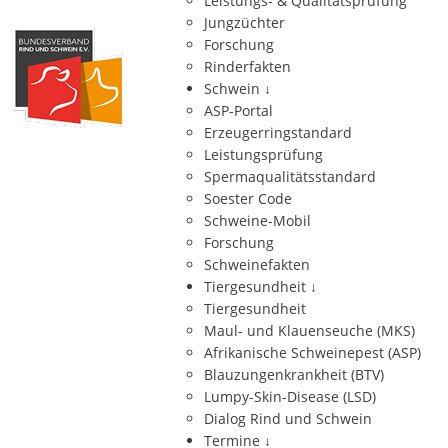
Leistungs- & Qualitätsprüfung
Jungzüchter
Forschung
Rinderfakten
Schwein
↓
ASP-Portal
Erzeugerringstandard
Leistungsprüfung
Spermaqualitätsstandard
Soester Code
Schweine-Mobil
Forschung
Schweinefakten
Tiergesundheit
↓
Tiergesundheit
Maul- und Klauenseuche (MKS)
Afrikanische Schweinepest (ASP)
Blauzungenkrankheit (BTV)
Lumpy-Skin-Disease (LSD)
Dialog Rind und Schwein
Termine
↓