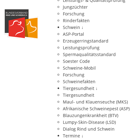
Leistungs- & Qualitätsprüfung
Jungzüchter
Forschung
Rinderfakten
Schwein
↓
ASP-Portal
Erzeugerringstandard
Leistungsprüfung
Spermaqualitätsstandard
Soester Code
Schweine-Mobil
Forschung
Schweinefakten
Tiergesundheit
↓
Tiergesundheit
Maul- und Klauenseuche (MKS)
Afrikanische Schweinepest (ASP)
Blauzungenkrankheit (BTV)
Lumpy-Skin-Disease (LSD)
Dialog Rind und Schwein
Termine
↓