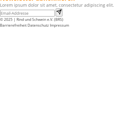
Lorem ipsum dolor sit amet, consectetur adipiscing elit.
© 2025 | Rind und Schwein e.V. (BRS)
Barrierefreiheit
Datenschutz
Impressum
Wir
verwenden
auf
unserer
Website
technisch
notwendige
Cookies,
um
unsere
Funktionen
bereitzustellen,
zu
schützen
und
zu