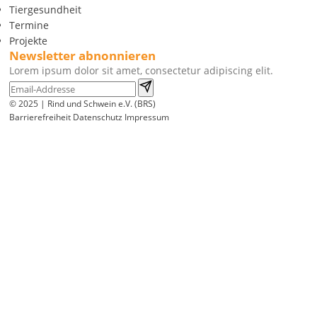
Tiergesundheit
Termine
Projekte
Newsletter abnonnieren
Lorem ipsum dolor sit amet, consectetur adipiscing elit.
© 2025 | Rind und Schwein e.V. (BRS)
Barrierefreiheit
Datenschutz
Impressum
Wir
verwenden
auf
unserer
Website
technisch
notwendige
Cookies,
um
unsere
Funktionen
bereitzustellen,