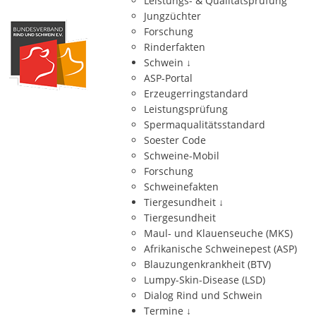
Leistungs- & Qualitätsprüfung
Jungzüchter
Forschung
Rinderfakten
Schwein
↓
ASP-Portal
Erzeugerringstandard
Leistungsprüfung
Spermaqualitätsstandard
Soester Code
Schweine-Mobil
Forschung
Schweinefakten
Tiergesundheit
↓
Tiergesundheit
Maul- und Klauenseuche (MKS)
Afrikanische Schweinepest (ASP)
Blauzungenkrankheit (BTV)
Lumpy-Skin-Disease (LSD)
Dialog Rind und Schwein
Termine
↓