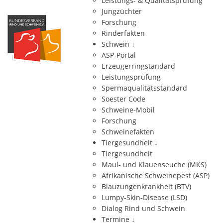
Leistungs- & Qualitätsprüfung
Jungzüchter
Forschung
Rinderfakten
Schwein
↓
ASP-Portal
Erzeugerringstandard
Leistungsprüfung
Spermaqualitätsstandard
Soester Code
Schweine-Mobil
Forschung
Schweinefakten
Tiergesundheit
↓
Tiergesundheit
Maul- und Klauenseuche (MKS)
Afrikanische Schweinepest (ASP)
Blauzungenkrankheit (BTV)
Lumpy-Skin-Disease (LSD)
Dialog Rind und Schwein
Termine
↓