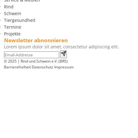
Rind
Schwein
Tiergesundheit
Termine
Projekte
Newsletter abnonnieren
Lorem ipsum dolor sit amet, consectetur adipiscing elit.
© 2025 | Rind und Schwein e.V. (BRS)
Barrierefreiheit
Datenschutz
Impressum
Wir
verwenden
auf
unserer
Website
technisch
notwendige
Cookies,
um
unsere