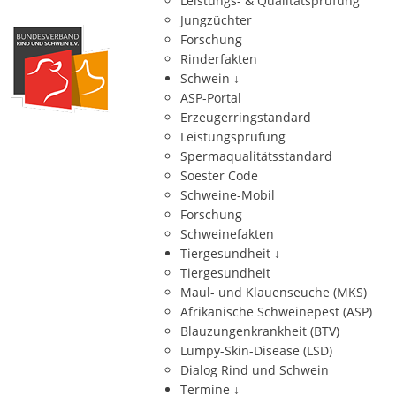
Leistungs- & Qualitätsprüfung
Jungzüchter
Forschung
Rinderfakten
Schwein
↓
ASP-Portal
Erzeugerringstandard
Leistungsprüfung
Spermaqualitätsstandard
Soester Code
Schweine-Mobil
Forschung
Schweinefakten
Tiergesundheit
↓
Tiergesundheit
Maul- und Klauenseuche (MKS)
Afrikanische Schweinepest (ASP)
Blauzungenkrankheit (BTV)
Lumpy-Skin-Disease (LSD)
Dialog Rind und Schwein
Termine
↓