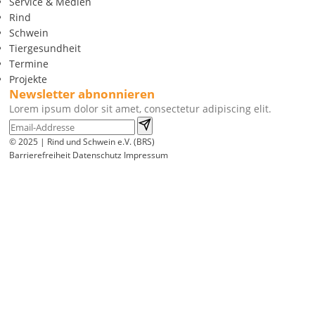
Service & Medien
Rind
Schwein
Tiergesundheit
Termine
Projekte
Newsletter abnonnieren
Lorem ipsum dolor sit amet, consectetur adipiscing elit.
© 2025 | Rind und Schwein e.V. (BRS)
Barrierefreiheit
Datenschutz
Impressum
Wir
verwenden
auf
unserer
Website
technisch
notwendige
Cookies,
um
unsere