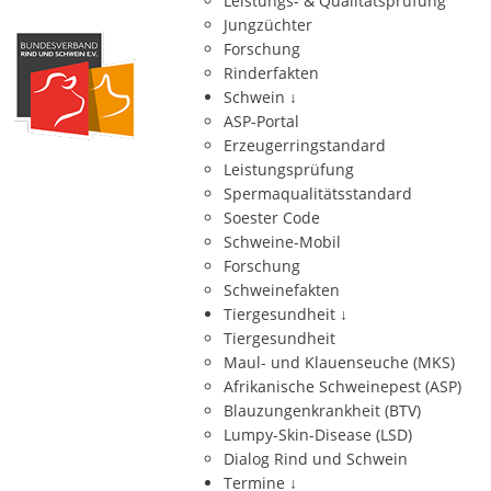
Leistungs- & Qualitätsprüfung
Jungzüchter
Forschung
Rinderfakten
Schwein
↓
ASP-Portal
Erzeugerringstandard
Leistungsprüfung
Spermaqualitätsstandard
Soester Code
Schweine-Mobil
Forschung
Schweinefakten
Tiergesundheit
↓
Tiergesundheit
Maul- und Klauenseuche (MKS)
Afrikanische Schweinepest (ASP)
Blauzungenkrankheit (BTV)
Lumpy-Skin-Disease (LSD)
Dialog Rind und Schwein
Termine
↓