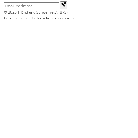
© 2025 | Rind und Schwein e.V. (BRS)
Barrierefreiheit
Datenschutz
Impressum
Wir
verwenden
auf
unserer
Website
technisch
notwendige
Cookies,
um
unsere
Funktionen
bereitzustellen,
zu
schützen
und
zu
verbessern.