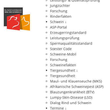
Leistungs- & Qualitätsprüfung
Jungzüchter
Forschung
Rinderfakten
Schwein
↓
ASP-Portal
Erzeugerringstandard
Leistungsprüfung
Spermaqualitätsstandard
Soester Code
Schweine-Mobil
Forschung
Schweinefakten
Tiergesundheit
↓
Tiergesundheit
Maul- und Klauenseuche (MKS)
Afrikanische Schweinepest (ASP)
Blauzungenkrankheit (BTV)
Lumpy-Skin-Disease (LSD)
Dialog Rind und Schwein
Termine
↓