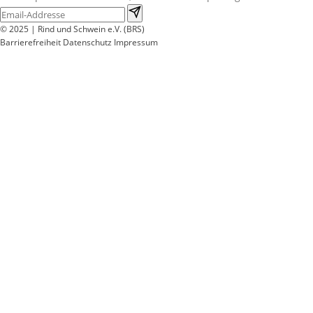
© 2025 | Rind und Schwein e.V. (BRS)
Barrierefreiheit
Datenschutz
Impressum
Wir
verwenden
auf
unserer
Website
technisch
notwendige
Cookies,
um
unsere
Funktionen
bereitzustellen,
zu
schützen
und
zu
verbessern.