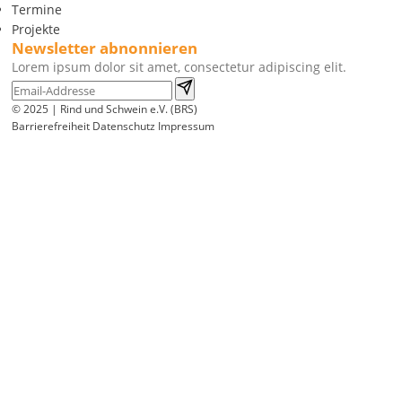
Termine
Projekte
Newsletter abnonnieren
Lorem ipsum dolor sit amet, consectetur adipiscing elit.
© 2025 | Rind und Schwein e.V. (BRS)
Barrierefreiheit
Datenschutz
Impressum
Wir
verwenden
auf
unserer
Website
technisch
notwendige
Cookies,
um
unsere
Funktionen
bereitzustellen,
zu
schützen