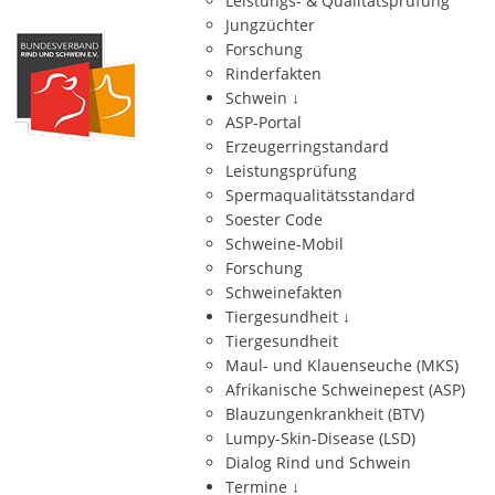
Leistungs- & Qualitätsprüfung
Jungzüchter
Forschung
Rinderfakten
Schwein
↓
ASP-Portal
Erzeugerringstandard
Leistungsprüfung
Spermaqualitätsstandard
Soester Code
Schweine-Mobil
Forschung
Schweinefakten
Tiergesundheit
↓
Tiergesundheit
Maul- und Klauenseuche (MKS)
Afrikanische Schweinepest (ASP)
Blauzungenkrankheit (BTV)
Lumpy-Skin-Disease (LSD)
Dialog Rind und Schwein
Termine
↓