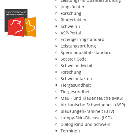
Leistungs- & Qualitätsprüfung
Jungzüchter
Forschung
Rinderfakten
Schwein
↓
ASP-Portal
Erzeugerringstandard
Leistungsprüfung
Spermaqualitätsstandard
Soester Code
Schweine-Mobil
Forschung
Schweinefakten
Tiergesundheit
↓
Tiergesundheit
Maul- und Klauenseuche (MKS)
Afrikanische Schweinepest (ASP)
Blauzungenkrankheit (BTV)
Lumpy-Skin-Disease (LSD)
Dialog Rind und Schwein
Termine
↓