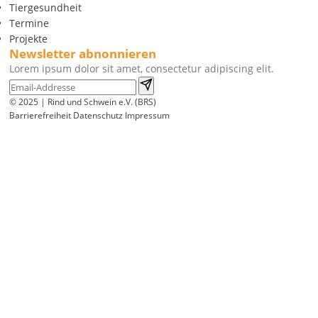
Tiergesundheit
Termine
Projekte
Newsletter abnonnieren
Lorem ipsum dolor sit amet, consectetur adipiscing elit.
© 2025 | Rind und Schwein e.V. (BRS)
Barrierefreiheit
Datenschutz
Impressum
Wir
verwenden
auf
unserer
Website
technisch
notwendige
Cookies,
um
unsere
Funktionen
bereitzustellen,
zu