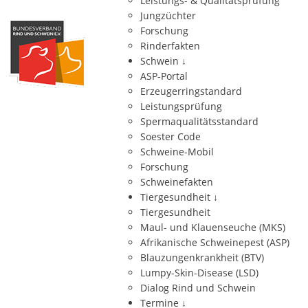
Leistungs- & Qualitätsprüfung
Jungzüchter
Forschung
Rinderfakten
Schwein
↓
ASP-Portal
Erzeugerringstandard
Leistungsprüfung
Spermaqualitätsstandard
Soester Code
Schweine-Mobil
Forschung
Schweinefakten
Tiergesundheit
↓
Tiergesundheit
Maul- und Klauenseuche (MKS)
Afrikanische Schweinepest (ASP)
Blauzungenkrankheit (BTV)
Lumpy-Skin-Disease (LSD)
Dialog Rind und Schwein
Termine
↓