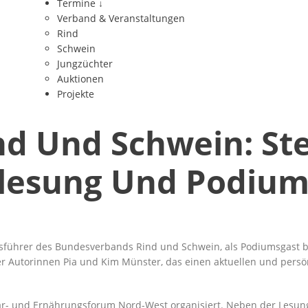
Termine
↓
Verband & Veranstaltungen
Rind
Schwein
Jungzüchter
Auktionen
Projekte
d Und Schwein: St
esung Und Podiums
ftsführer des Bundesverbands Rind und Schwein, als Podiumsgast 
r Autorinnen Pia und Kim Münster, das einen aktuellen und persön
- und Ernährungsforum Nord-West organisiert. Neben der Lesung 