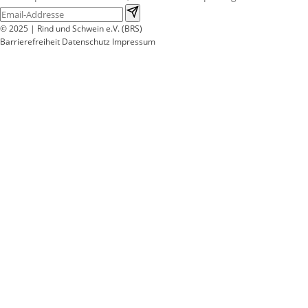
© 2025 | Rind und Schwein e.V. (BRS)
Barrierefreiheit
Datenschutz
Impressum
Wir
verwenden
auf
unserer
Website
technisch
notwendige
Cookies,
um
unsere
Funktionen
bereitzustellen,
zu
schützen
und
zu
verbessern.