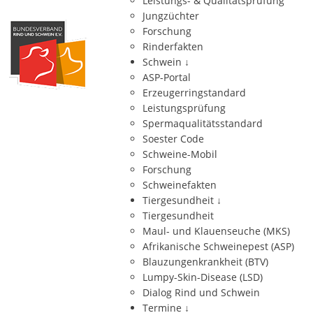
Leistungs- & Qualitätsprüfung
Jungzüchter
Forschung
Rinderfakten
Schwein
↓
ASP-Portal
Erzeugerringstandard
Leistungsprüfung
Spermaqualitätsstandard
Soester Code
Schweine-Mobil
Forschung
Schweinefakten
Tiergesundheit
↓
Tiergesundheit
Maul- und Klauenseuche (MKS)
Afrikanische Schweinepest (ASP)
Blauzungenkrankheit (BTV)
Lumpy-Skin-Disease (LSD)
Dialog Rind und Schwein
Termine
↓