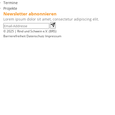
Termine
Projekte
Newsletter abnonnieren
Lorem ipsum dolor sit amet, consectetur adipiscing elit.
© 2025 | Rind und Schwein e.V. (BRS)
Barrierefreiheit
Datenschutz
Impressum
Wir
verwenden
auf
unserer
Website
technisch
notwendige
Cookies,
um
unsere
Funktionen
bereitzustellen,
zu
schützen