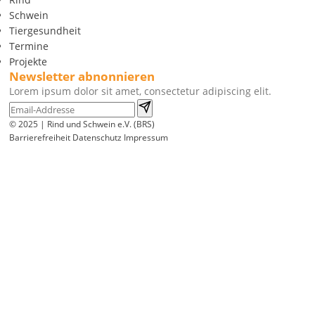
Schwein
Tiergesundheit
Termine
Projekte
Newsletter abnonnieren
Lorem ipsum dolor sit amet, consectetur adipiscing elit.
© 2025 | Rind und Schwein e.V. (BRS)
Barrierefreiheit
Datenschutz
Impressum
Wir
verwenden
auf
unserer
Website
technisch
notwendige
Cookies,
um
unsere
Funktionen