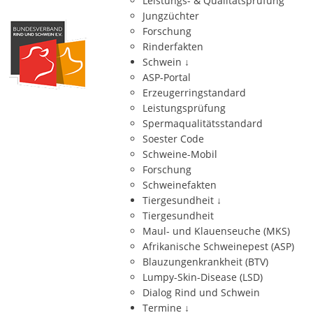
Leistungs- & Qualitätsprüfung
Jungzüchter
Forschung
Rinderfakten
Schwein
↓
ASP-Portal
Erzeugerringstandard
Leistungsprüfung
Spermaqualitätsstandard
Soester Code
Schweine-Mobil
Forschung
Schweinefakten
Tiergesundheit
↓
Tiergesundheit
Maul- und Klauenseuche (MKS)
Afrikanische Schweinepest (ASP)
Blauzungenkrankheit (BTV)
Lumpy-Skin-Disease (LSD)
Dialog Rind und Schwein
Termine
↓