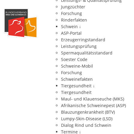
Leistungs- & Qualitätsprüfung
Jungzüchter
Forschung
Rinderfakten
Schwein
↓
ASP-Portal
Erzeugerringstandard
Leistungsprüfung
Spermaqualitätsstandard
Soester Code
Schweine-Mobil
Forschung
Schweinefakten
Tiergesundheit
↓
Tiergesundheit
Maul- und Klauenseuche (MKS)
Afrikanische Schweinepest (ASP)
Blauzungenkrankheit (BTV)
Lumpy-Skin-Disease (LSD)
Dialog Rind und Schwein
Termine
↓