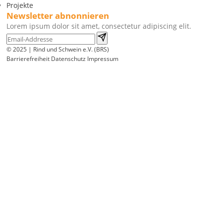
Projekte
Newsletter abnonnieren
Lorem ipsum dolor sit amet, consectetur adipiscing elit.
© 2025 | Rind und Schwein e.V. (BRS)
Barrierefreiheit
Datenschutz
Impressum
Wir
verwenden
auf
unserer
Website
technisch
notwendige
Cookies,
um
unsere
Funktionen
bereitzustellen,
zu
schützen
und