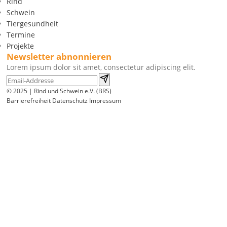
Rind
Schwein
Tiergesundheit
Termine
Projekte
Newsletter abnonnieren
Lorem ipsum dolor sit amet, consectetur adipiscing elit.
© 2025 | Rind und Schwein e.V. (BRS)
Barrierefreiheit
Datenschutz
Impressum
Wir
verwenden
auf
unserer
Website
technisch
notwendige
Cookies,
um
unsere
Funktionen