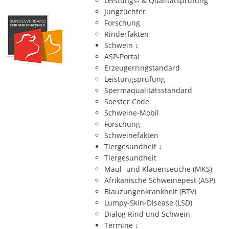
Leistungs- & Qualitätsprüfung
Jungzüchter
Forschung
Rinderfakten
Schwein
↓
ASP-Portal
Erzeugerringstandard
Leistungsprüfung
Spermaqualitätsstandard
Soester Code
Schweine-Mobil
Forschung
Schweinefakten
Tiergesundheit
↓
Tiergesundheit
Maul- und Klauenseuche (MKS)
Afrikanische Schweinepest (ASP)
Blauzungenkrankheit (BTV)
Lumpy-Skin-Disease (LSD)
Dialog Rind und Schwein
Termine
↓