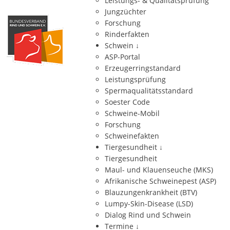
Leistungs- & Qualitätsprüfung
Jungzüchter
Forschung
Rinderfakten
Schwein
↓
ASP-Portal
Erzeugerringstandard
Leistungsprüfung
Spermaqualitätsstandard
Soester Code
Schweine-Mobil
Forschung
Schweinefakten
Tiergesundheit
↓
Tiergesundheit
Maul- und Klauenseuche (MKS)
Afrikanische Schweinepest (ASP)
Blauzungenkrankheit (BTV)
Lumpy-Skin-Disease (LSD)
Dialog Rind und Schwein
Termine
↓