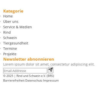
Kategorie
Home
Über uns
Service & Medien
Rind
Schwein
Tiergesundheit
Termine
Projekte
Newsletter abnonnieren
Lorem ipsum dolor sit amet, consectetur adipiscing elit.
© 2025 | Rind und Schwein e.V. (BRS)
Barrierefreiheit
Datenschutz
Impressum
Wir
verwenden
auf
unserer
Website