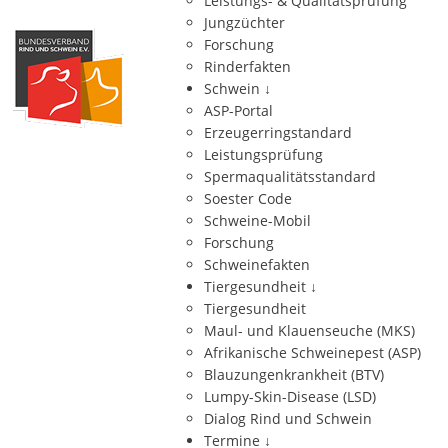
Leistungs- & Qualitätsprüfung
Jungzüchter
Forschung
Rinderfakten
Schwein
↓
ASP-Portal
Erzeugerringstandard
Leistungsprüfung
Spermaqualitätsstandard
Soester Code
Schweine-Mobil
Forschung
Schweinefakten
Tiergesundheit
↓
Tiergesundheit
Maul- und Klauenseuche (MKS)
Afrikanische Schweinepest (ASP)
Blauzungenkrankheit (BTV)
Lumpy-Skin-Disease (LSD)
Dialog Rind und Schwein
Termine
↓