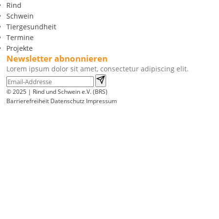
Rind
Schwein
Tiergesundheit
Termine
Projekte
Newsletter abnonnieren
Lorem ipsum dolor sit amet, consectetur adipiscing elit.
© 2025 | Rind und Schwein e.V. (BRS)
Barrierefreiheit
Datenschutz
Impressum
Wir
verwenden
auf
unserer
Website
technisch
notwendige
Cookies,
um
unsere
Funktionen