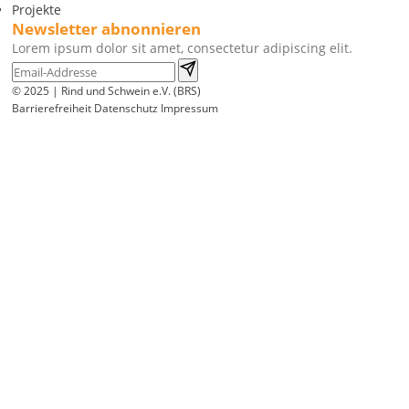
Projekte
Newsletter abnonnieren
Lorem ipsum dolor sit amet, consectetur adipiscing elit.
© 2025 | Rind und Schwein e.V. (BRS)
Barrierefreiheit
Datenschutz
Impressum
Wir
verwenden
auf
unserer
Website
technisch
notwendige
Cookies,
um
unsere
Funktionen
bereitzustellen,
zu
schützen
und