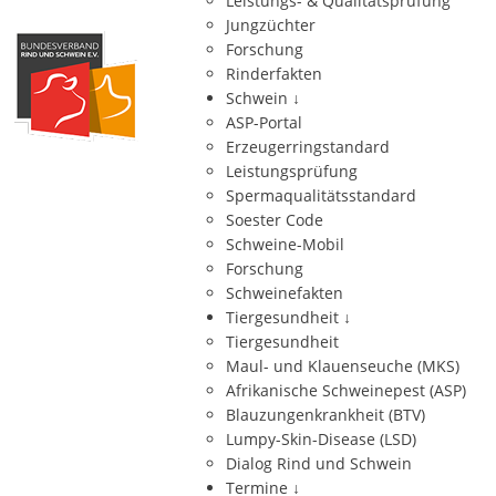
Leistungs- & Qualitätsprüfung
Jungzüchter
Forschung
Rinderfakten
Schwein
↓
ASP-Portal
Erzeugerringstandard
Leistungsprüfung
Spermaqualitätsstandard
Soester Code
Schweine-Mobil
Forschung
Schweinefakten
Tiergesundheit
↓
Tiergesundheit
Maul- und Klauenseuche (MKS)
Afrikanische Schweinepest (ASP)
Blauzungenkrankheit (BTV)
Lumpy-Skin-Disease (LSD)
Dialog Rind und Schwein
Termine
↓