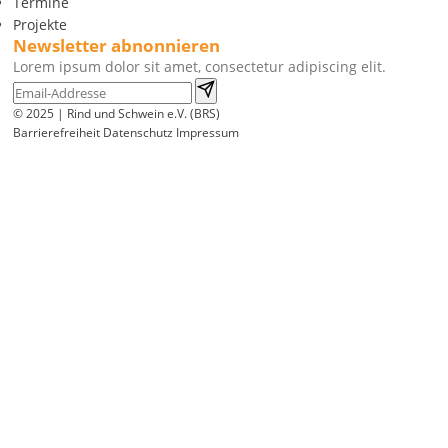
Termine
Projekte
Newsletter abnonnieren
Lorem ipsum dolor sit amet, consectetur adipiscing elit.
© 2025 | Rind und Schwein e.V. (BRS)
Barrierefreiheit
Datenschutz
Impressum
Wir
verwenden
auf
unserer
Website
technisch
notwendige
Cookies,
um
unsere
Funktionen
bereitzustellen,
zu
schützen