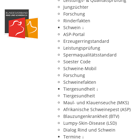
Leistungs- & Qualitätsprüfung
Jungzüchter
Forschung
Rinderfakten
Schwein
↓
ASP-Portal
Erzeugerringstandard
Leistungsprüfung
Spermaqualitätsstandard
Soester Code
Schweine-Mobil
Forschung
Schweinefakten
Tiergesundheit
↓
Tiergesundheit
Maul- und Klauenseuche (MKS)
Afrikanische Schweinepest (ASP)
Blauzungenkrankheit (BTV)
Lumpy-Skin-Disease (LSD)
Dialog Rind und Schwein
Termine
↓