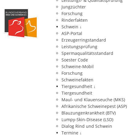
Leistungs- & Qualitätsprüfung
Jungzüchter
Forschung
Rinderfakten
Schwein
↓
ASP-Portal
Erzeugerringstandard
Leistungsprüfung
Spermaqualitätsstandard
Soester Code
Schweine-Mobil
Forschung
Schweinefakten
Tiergesundheit
↓
Tiergesundheit
Maul- und Klauenseuche (MKS)
Afrikanische Schweinepest (ASP)
Blauzungenkrankheit (BTV)
Lumpy-Skin-Disease (LSD)
Dialog Rind und Schwein
Termine
↓