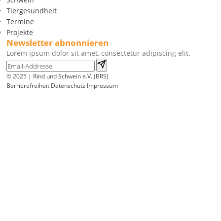
Tiergesundheit
Termine
Projekte
Newsletter abnonnieren
Lorem ipsum dolor sit amet, consectetur adipiscing elit.
© 2025 | Rind und Schwein e.V. (BRS)
Barrierefreiheit
Datenschutz
Impressum
Wir
verwenden
auf
unserer
Website
technisch
notwendige
Cookies,
um
unsere
Funktionen
bereitzustellen,